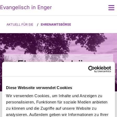
E
vangelisch in Enger
AKTUELL FÜR SIE
/
EHRENAMTSBÖRSE
Ehrenamtsbörse
Diese Webseite verwendet Cookies
Wir sind stets auf der Suche nach
Wir verwenden Cookies, um Inhalte und Anzeigen zu
personalisieren, Funktionen für soziale Medien anbieten
engagierten Ehrenamtlichen, die uns in
zu können und die Zugriffe auf unsere Website zu
verschiedenen Bereichen unterstützen
analysieren. Außerdem geben wir Informationen zu Ihrer