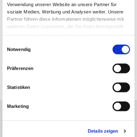
möchten. Gemeinsam können wir
Verwendung unserer Website an unsere Partner für
soziale Medien, Werbung und Analysen weiter. Unsere
unsere Gemeinschaft stärken und
Partner führen diese Informationen möglicherweise mit
positive Veränderungen bewirken.
weiteren Daten zusammen, die Sie ihnen bereitgestellt
haben oder die sie im Rahmen Ihrer Nutzung der Dienste
Wenn Sie Lust haben, sich ehrenamtlich
gesammelt haben.
Einwilligungsauswahl
zu engagieren, freuen wir uns auf Ihre
Notwendig
Kontaktaufnahme!
Präferenzen
Gemeindebriefe verteilen
Besuchsdienst
Statistiken
Marketing
Ev. Luth. Kirchengemeinde Enger
Kirchplatz 4 | 32130 Enger
Details zeigen
Öffnungszeiten Gemeindebüro