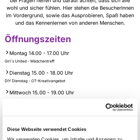
bei Fragen helfen und darauf achten, dass sich alle
wohl und sicher fühlen. Hier stehen die BesucherInnen
im Vordergrund, sowie das Ausprobieren, Spaß haben
und das Kennenlernen von anderen Menschen.
Öffnungszeiten
Montag 14.00 - 17.00 Uhr
Girl´s United - Mädchentreff
Dienstag 15.00 - 18.00 Uhr
DIY Dienstag - OT-Kreativangebot
Mittwoch 15.00 - 19.00 Uhr
All inclusive - OT-freies Angebot
Donnerstag 15.00 - 18.00 Uhr
Boy´s United - Jungentreff
Diese Webseite verwendet Cookies
Freitag 15.00 - 18.00 Uhr
Wir verwenden Cookies, um Inhalte und Anzeigen zu
Offener Treff