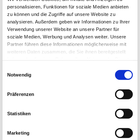
personalisieren, Funktionen für soziale Medien anbieten
Freitag 18.00 - 20.00 Uhr
zu können und die Zugriffe auf unsere Website zu
Teenie´Treff - ab 13 Jahre
analysieren. Außerdem geben wir Informationen zu Ihrer
Verwendung unserer Website an unsere Partner für
Schließzeiten 2026
soziale Medien, Werbung und Analysen weiter. Unsere
Partner führen diese Informationen möglicherweise mit
20.07. - 07.08.2026
weiteren Daten zusammen, die Sie ihnen bereitgestellt
Urlaub
haben oder die sie im Rahmen Ihrer Nutzung der Dienste
10.08. - 21.08.2026
gesammelt haben.
Einwilligungsauswahl
Ferienspiele
Notwendig
24.08 - 01.09.2026
Urlaub
Präferenzen
19.10. - 23.10.2026
Urlaub
26.10. - 30.10.2026
Statistiken
Ferienspiele
23.12.2026 - 06.01.2027
Marketing
Urlaub